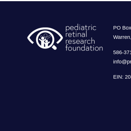
PO Box
Warren
586-37
info@pr
EIN: 2