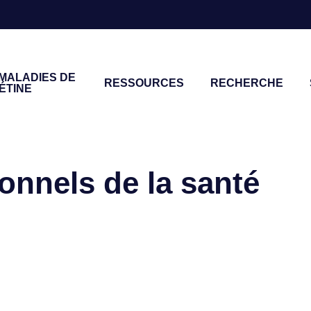
 MALADIES DE
RESSOURCES
RECHERCHE
ÉTINE
 une recherche ou sur la touche ESC pour fermer
onnels de la santé