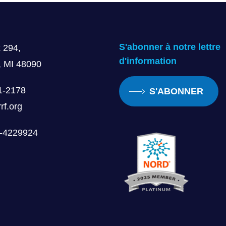
S'abonner à notre lettre
 294,
d'information
, MI 48090
1-2178
S'ABONNER
rf.org
0-4229924