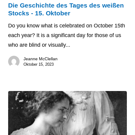
Die Geschichte des Tages des weißen
Geschichte
Stocks - 15. Oktober
des
Tages
Do you know what is celebrated on October 15th
des
each year? It is a significant day for those of us
weißen
who are blind or visually...
Stocks
Jeanne McClellan
-
Oktober 15, 2023
15.
Oktober