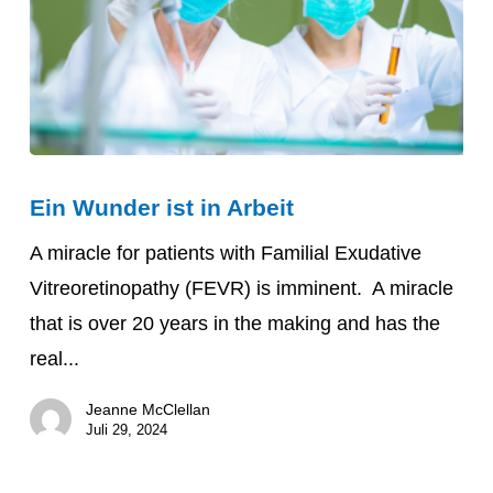
Ein
Ein Wunder ist in Arbeit
Wunder
ist
A miracle for patients with Familial Exudative
in
Vitreoretinopathy (FEVR) is imminent. A miracle
Arbeit
that is over 20 years in the making and has the
real...
Jeanne McClellan
Juli 29, 2024