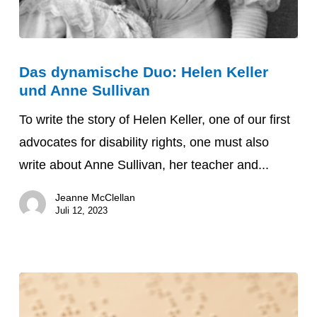
Das
Das dynamische Duo: Helen Keller
dynamische
und Anne Sullivan
Duo:
Helen
To write the story of Helen Keller, one of our first
Keller
advocates for disability rights, one must also
und
write about Anne Sullivan, her teacher and...
Anne
Jeanne McClellan
Sullivan
Juli 12, 2023