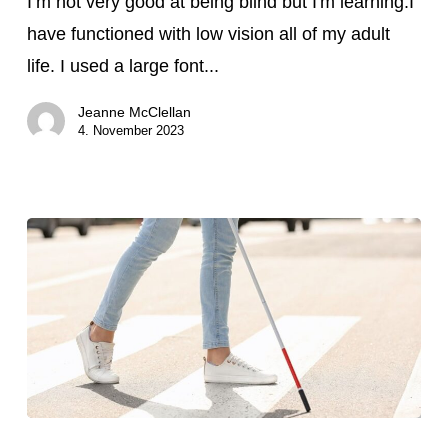
I’m not very good at being blind but I'm learning.I
gut
have functioned with low vision all of my adult
darin,
life. I used a large font...
blind
Jeanne McClellan
zu
4. November 2023
sein,
aber
ich
lerne
es
noch
Die