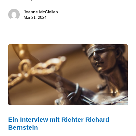
für
Jeanne McClellan
Sehbehinderte
Mai 21, 2024
Ein
Ein Interview mit Richter Richard
Interview
Bernstein
mit