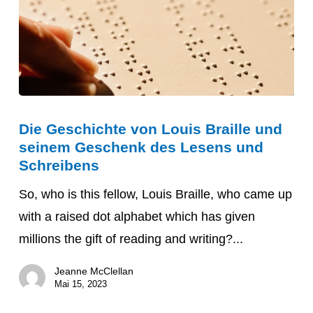
Die
Die Geschichte von Louis Braille und
Geschichte
seinem Geschenk des Lesens und
von
Schreibens
Louis
So, who is this fellow, Louis Braille, who came up
Braille
with a raised dot alphabet which has given
und
millions the gift of reading and writing?...
seinem
Geschenk
Jeanne McClellan
des
Mai 15, 2023
Lesens