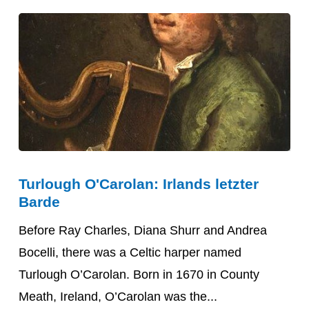
Turlough
Turlough O'Carolan: Irlands letzter
O'Carolan:
Barde
Irlands
letzter
Before Ray Charles, Diana Shurr and Andrea
Barde
Bocelli, there was a Celtic harper named
Turlough O’Carolan. Born in 1670 in County
Meath, Ireland, O’Carolan was the...