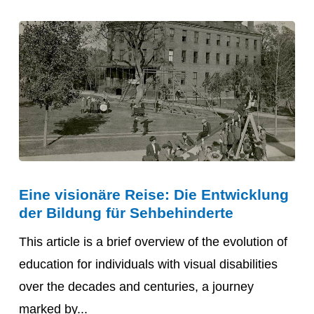
Eine
Eine visionäre Reise: Die Entwicklung
visionäre
der Bildung für Sehbehinderte
Reise:
Die
This article is a brief overview of the evolution of
Entwicklung
education for individuals with visual disabilities
der
over the decades and centuries, a journey
Bildung
marked by...