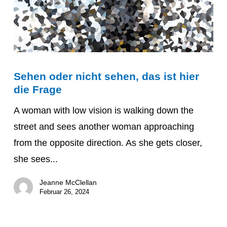
Sehen
Sehen oder nicht sehen, das ist hier
oder
die Frage
nicht
sehen,
A woman with low vision is walking down the
das
street and sees another woman approaching
ist
from the opposite direction. As she gets closer,
hier
she sees...
die
Jeanne McClellan
Frage
Februar 26, 2024