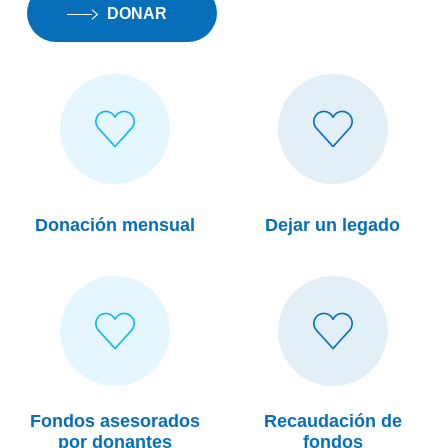
DONAR
Heart Icon
Heart Icon
Donación
Dejar
mensual
un
legado
Donación mensual
Dejar un legado
Heart Icon
Fondos
Recaudación
asesorados
de
por
fondos
donantes
Fondos asesorados
Recaudación de
por donantes
fondos