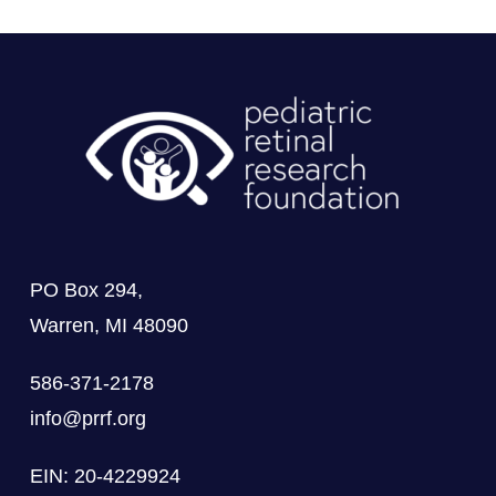
PO Box 294,
Warren, MI 48090
586-371-2178
info@prrf.org
EIN: 20-4229924