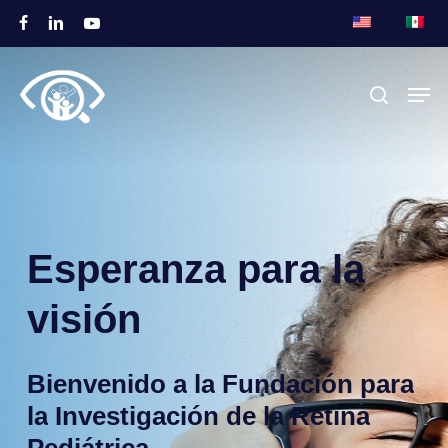
Ir
facebook
linkedin
youtube
al
Cerrar
contenido
Men
busque en
Menú
principal
Esperanza
para
la
visión
Bienvenido
a
la
Fundación
para
la
Investigación
de
la
Retina