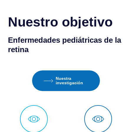
Nuestro
objetivo
Enfermedades pediátricas de la
retina
Nuestra
investigación
Eye Icon
Eye Icon
Enfermedades
Enfermedade
pediátricas
pediátricas
de
de