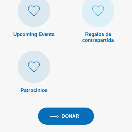
de
donar
/
Upcoming Events
Regalos de
regalos
contrapartida
de
Heart Icon
Formas
contrapartida
de
donar
/
Patrocinios
patrocinios
DONAR