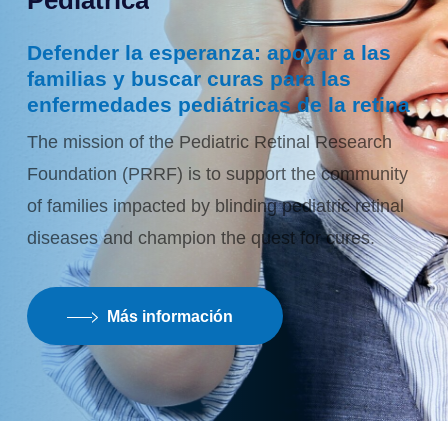
Pediátrica
Defender la esperanza: apoyar a las
familias y buscar curas para las
enfermedades pediátricas de la retina
The mission of the Pediatric Retinal Research
Foundation (PRRF) is to support the community
of families impacted by blinding pediatric retinal
diseases and champion the quest for cures.
Más información